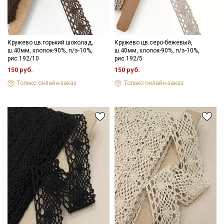
Мы публикуем здесь дополнительные
промокоды и скидки до 30% на узкие
категории тканей
Кружево цв.горький шоколад,
Кружево цв.серо-бежевый,
ш.40мм, хлопок-90%, п/э-10%,
ш.40мм, хлопок-90%, п/э-10%,
Электронная почта
рис.192/10
рис.192/5
150 руб.
150 руб.
Только онлайн-заказ
Только онлайн-заказ
Подписаться
Ознакомлен(а) с
Политикой обработки персональных
данных
и даю
Согласие на обработку персональных
данных
Даю
Согласие на получение рекламных и
информационных рассылок