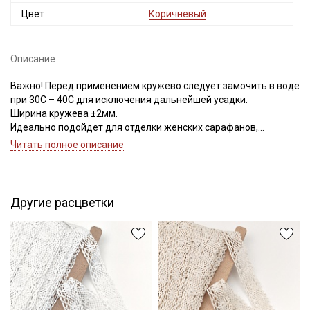
Цвет
Коричневый
Описание
Важно! Перед применением кружево следует замочить в воде
при 30С – 40С для исключения дальнейшей усадки.
Ширина кружева ±2мм.
Идеально подойдет для отделки женских сарафанов,
платьев, юбок, рукавов.
Читать полное описание
В интерьере можно использовать для украшения скатертей,
занавесок, подушек, пледов. Подойдет для оформления
творческих работ в различных техниках.
Другие расцветки
Цветопередача может отличаться от оригинального цвета в
зависимости от настроек вашего монитора и в зависимости от
партии тон кружева может отличаться.