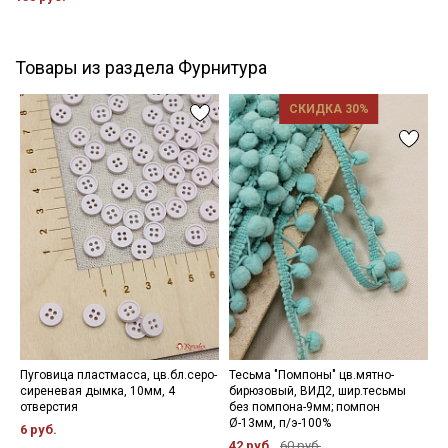
Товары из раздела Фурнитура
СКИДКА 30%
Пуговица пластмасса, цв.бл.серо-
Тесьма "Помпоны" цв.мятно-
Ш
сиреневая дымка, 10мм, 4
бирюзовый, ВИД2, шир.тесьмы
х
отверстия
без помпона-9мм; помпон
7
Ø-13мм, п/э-100%
6 руб.
42 руб.
60 руб.