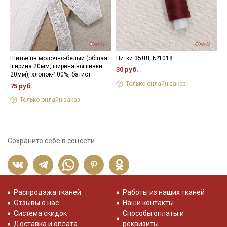
Шитье цв.молочно-белый (общая
Нитки 35ЛЛ, №1018
К
ширина 20мм, ширина вышивки
ш
30 руб.
20мм), хлопок-100%, батист
р
Только онлайн-заказ
75 руб.
4
Только онлайн-заказ
Сохраните себе в соцсети
Распродажа тканей
Работы из наших тканей
Отзывы о нас
Наши контакты
Система скидок
Способы оплаты и
Доставка и оплата
реквизиты