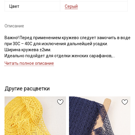
Цвет
Серый
Описание
Важно! Перед применением кружево следует замочить в воде
при 30С – 40С для исключения дальнейшей усадки.
Ширина кружева ±2мм.
Идеально подойдет для отделки женских сарафанов,
платьев, юбок, рукавов.
Читать полное описание
В интерьере можно использовать для украшения скатертей,
занавесок, подушек, пледов. Подойдет для оформления
творческих работ в различных техниках.
Другие расцветки
Цветопередача может отличаться от оригинального цвета в
зависимости от настроек вашего монитора.