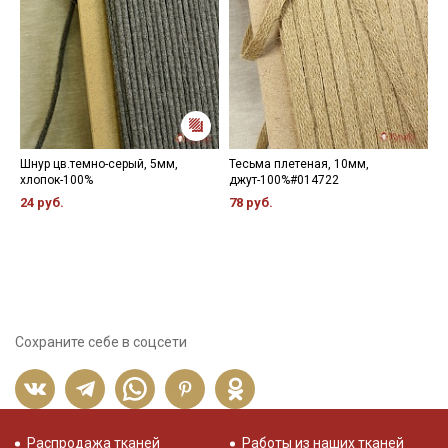
Шнур цв.темно-серый, 5мм,
Тесьма плетеная, 10мм,
К
хлопок-100%
джут-100%#014722
х
24 руб.
78 руб.
7
Сохраните себе в соцсети
Распродажа тканей
Работы из наших тканей