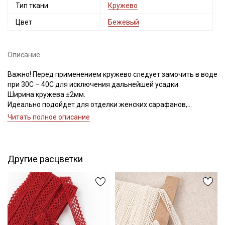
Тип ткани
Кружево
Цвет
Бежевый
Описание
Важно! Перед применением кружево следует замочить в воде
при 30С – 40С для исключения дальнейшей усадки.
Ширина кружева ±2мм.
Идеально подойдет для отделки женских сарафанов,
платьев, юбок, рукавов.
Читать полное описание
В интерьере можно использовать для украшения скатертей,
занавесок, подушек, пледов. Подойдет для оформления
творческих работ в различных техниках.
Другие расцветки
Цветопередача может отличаться от оригинального цвета в
зависимости от настроек вашего монитора.