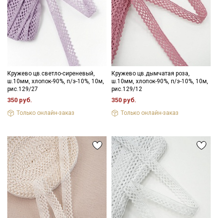
Секретная рассылка от Купава
Мы публикуем здесь дополнительные
Кружево цв.светло-сиреневый,
Кружево цв.дымчатая роза,
промокоды и скидки до 30% на узкие
ш.10мм, хлопок-90%, п/э-10%, 10м,
ш.10мм, хлопок-90%, п/э-10%, 10м,
категории тканей
рис.129/27
рис.129/12
350 руб.
350 руб.
Электронная почта
Только онлайн-заказ
Только онлайн-заказ
Подписаться
Ознакомлен(а) с
Политикой обработки персональных
данных
и даю
Согласие на обработку персональных
данных