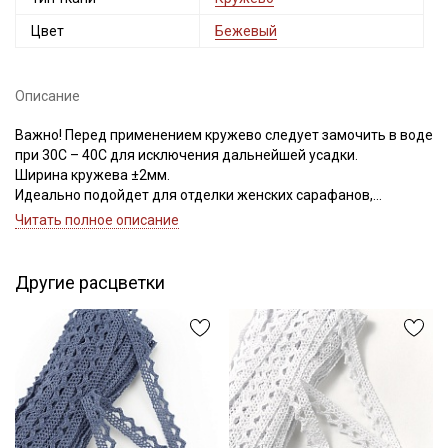
Цвет
Бежевый
Описание
Важно! Перед применением кружево следует замочить в воде
при 30С – 40С для исключения дальнейшей усадки.
Ширина кружева ±2мм.
Идеально подойдет для отделки женских сарафанов,
платьев, юбок, рукавов.
Читать полное описание
В интерьере можно использовать для украшения скатертей,
занавесок, подушек, пледов. Подойдет для оформления
творческих работ в различных техниках.
Другие расцветки
Цветопередача может отличаться от оригинального цвета в
зависимости от настроек вашего монитора.