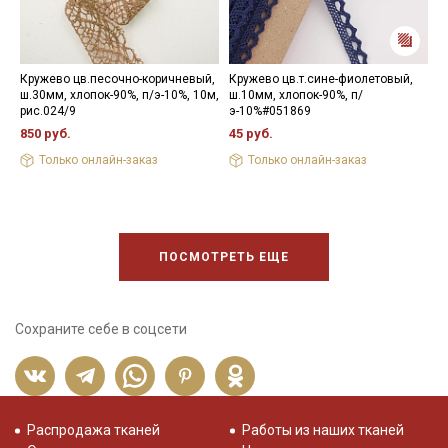
Кружево цв.песочно-коричневый,
Кружево цв.т.сине-фиолетовый,
К
ш.30мм, хлопок-90%, п/э-10%, 10м,
ш.10мм, хлопок-90%, п/
х
рис.024/9
э-10%#051869
5
850 руб.
45 руб.
Только онлайн-заказ
Только онлайн-заказ
ПОСМОТРЕТЬ ЕЩЕ
Сохраните себе в соцсети
Распродажа тканей
Работы из наших тканей