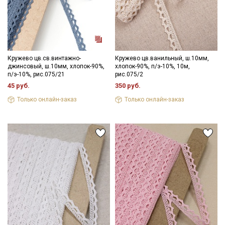
Секретная рассылка от Купава
Кружево цв.св.винтажно-
Кружево цв.ванильный, ш.10мм,
Мы публикуем здесь дополнительные
джинсовый, ш.10мм, хлопок-90%,
хлопок-90%, п/э-10%, 10м,
п/э-10%, рис.075/21
рис.075/2
промокоды и скидки до 30% на узкие
45 руб.
350 руб.
категории тканей
Только онлайн-заказ
Только онлайн-заказ
Электронная почта
Подписаться
Ознакомлен(а) с
Политикой обработки персональных
данных
и даю
Согласие на обработку персональных
данных
Даю
Согласие на получение рекламных и