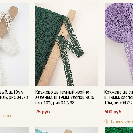
вый, ш.19мм,
Кружево цв.темный хвойно-
Кружево цв.с
10%, рис.047/3
зеленый, ш.19мм, хлопок-90%,
ш.19мм, хлопо
п/э-10%, рис.047/33
10м, рис.047/
Секретная рассылка от
75 руб.
600 руб.
-заказ
Купава
Только онла