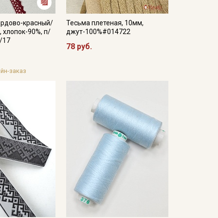
ордово-красный/
Тесьма плетеная, 10мм,
, хлопок-90%, п/
джут-100%#014722
8/17
78 руб.
йн-заказ