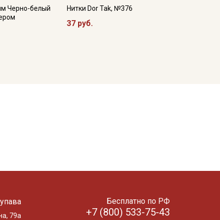
мм Черно-белый
Нитки Dor Tak, №376
сером
37 руб.
Бесплатно по РФ
упава
+7 (800) 533-75-43
на, 79а