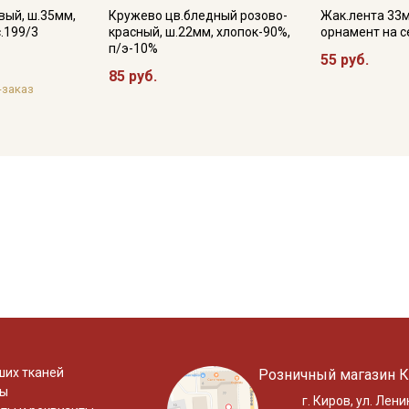
вый, ш.35мм,
Кружево цв.бледный розово-
Жак.лента 33
.199/3
красный, ш.22мм, хлопок-90%,
орнамент на 
п/э-10%
55 руб.
85 руб.
-заказ
ших тканей
Розничный магазин К
ты
г. Киров, ул. Лени