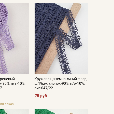
иреневый,
Кружево цв.темно-синий флер,
к-90%, п/э-10%,
ш.19мм, хлопок-90%, п/э-10%,
27
рис.047/22
75 руб.
йн-заказ