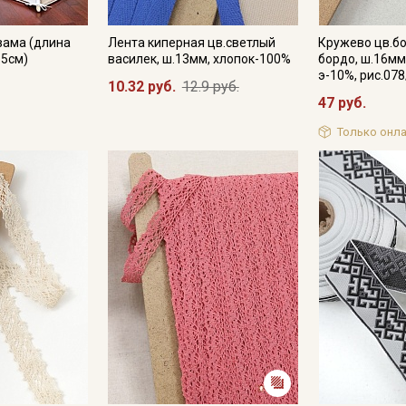
вама (длина
Лента киперная цв.светлый
Кружево цв.б
.5см)
василек, ш.13мм, хлопок-100%
бордо, ш.16мм
э-10%, рис.07
10.32 руб.
12.9 руб.
47 руб.
Только онла