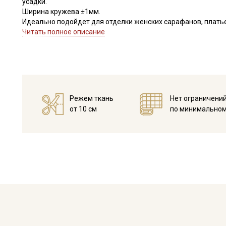
усадки.
Ширина кружева ±1мм.
Идеально подойдет для отделки женских сарафанов, платьев
В интерьере можно использовать для украшения скатертей, 
Читать полное описание
оформления творческих работ в различных техниках.
Цветопередача может отличаться от оригинального цвета в
Режем ткань
Нет ограничени
от 10 см
по минимальном