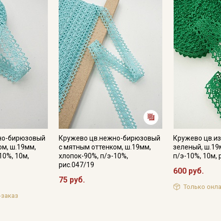
Мы публикуем здесь дополнительные
промокоды и скидки до 30% на узкие
категории тканей
Электронная почта
Подписаться
Ознакомлен(а) с
Политикой обработки персональных
данных
и даю
Согласие на обработку персональных
но-бирюзовый
Кружево цв.нежно-бирюзовый
Кружево цв.и
данных
ом, ш.19мм,
с мятным оттенком, ш.19мм,
зеленый, ш.19
10%, 10м,
хлопок-90%, п/э-10%,
п/э-10%, 10м, 
Даю
Согласие на получение рекламных и
рис.047/19
информационных рассылок
600 руб.
75 руб.
Только онла
-заказ