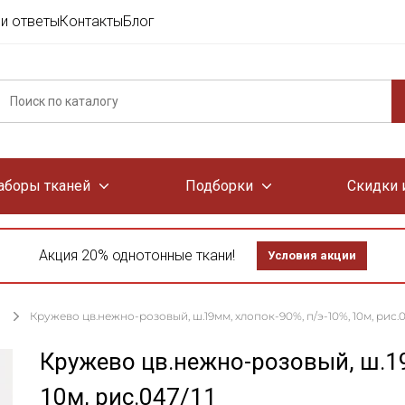
и ответы
Контакты
Блог
аборы тканей
Подборки
Скидки 
Акция 20% однотонные ткани!
Условия акции
Кружево цв.нежно-розовый, ш.19мм, хлопок-90%, п/э-10%, 10м, рис.0
Кружево цв.нежно-розовый, ш.19
10м, рис.047/11