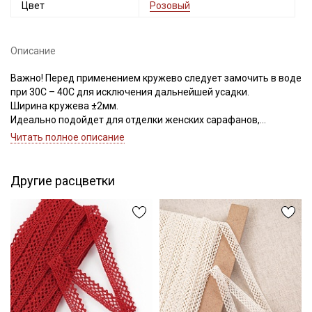
Цвет
Розовый
Описание
Важно! Перед применением кружево следует замочить в воде
при 30С – 40С для исключения дальнейшей усадки.
Ширина кружева ±2мм.
Идеально подойдет для отделки женских сарафанов,
платьев, юбок, рукавов.
Читать полное описание
В интерьере можно использовать для украшения скатертей,
занавесок, подушек, пледов. Подойдет для оформления
творческих работ в различных техниках.
Другие расцветки
Цветопередача может отличаться от оригинального цвета в
зависимости от настроек вашего монитора.