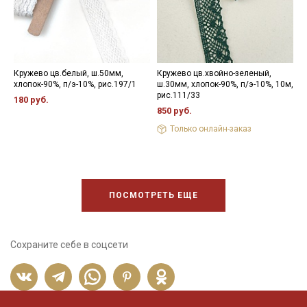
Кружево цв.белый, ш.50мм,
Кружево цв.хвойно-зеленый,
К
хлопок-90%, п/э-10%, рис.197/1
ш.30мм, хлопок-90%, п/э-10%, 10м,
ш
рис.111/33
180 руб.
8
850 руб.
Только онлайн-заказ
ПОСМОТРЕТЬ ЕЩЕ
Сохраните себе в соцсети