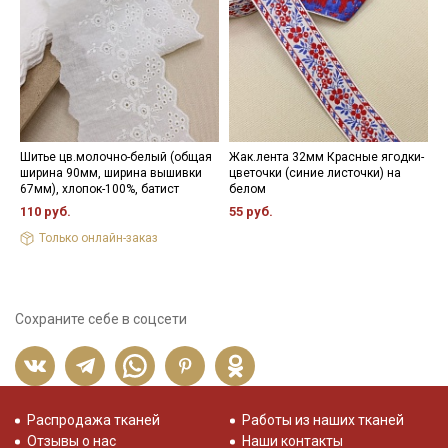
Шитье цв.молочно-белый (общая
Жак.лента 32мм Красные ягодки-
Н
ширина 90мм, ширина вышивки
цветочки (синие листочки) на
3
67мм), хлопок-100%, батист
белом
110 руб.
55 руб.
Только онлайн-заказ
Сохраните себе в соцсети
Распродажа тканей
Работы из наших тканей
Отзывы о нас
Наши контакты