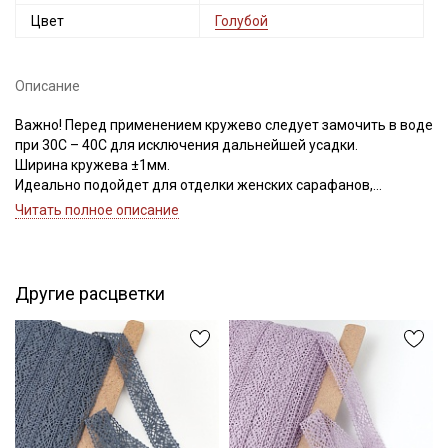
Цвет
Голубой
Описание
Важно! Перед применением кружево следует замочить в воде
при 30С – 40С для исключения дальнейшей усадки.
Ширина кружева ±1мм.
Идеально подойдет для отделки женских сарафанов,
платьев, юбок, рукавов.
Читать полное описание
В интерьере можно использовать для украшения скатертей,
занавесок, подушек, пледов. Подойдет для оформления
творческих работ в различных техниках,
Другие расцветки
Цветопередача может отличаться от оригинального цвета в
зависимости от настроек вашего монитора.