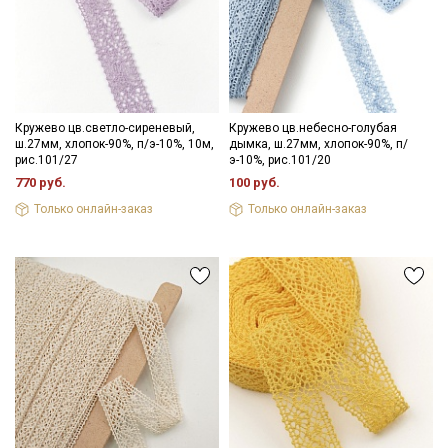
Секретная рассылка от Купава
Мы публикуем здесь дополнительные
Кружево цв.светло-сиреневый,
Кружево цв.небесно-голубая
ш.27мм, хлопок-90%, п/э-10%, 10м,
дымка, ш.27мм, хлопок-90%, п/
промокоды и скидки до 30% на узкие
рис.101/27
э-10%, рис.101/20
категории тканей
770 руб.
100 руб.
Только онлайн-заказ
Только онлайн-заказ
Электронная почта
Подписаться
Ознакомлен(а) с
Политикой обработки персональных
данных
и даю
Согласие на обработку персональных
данных
Даю
Согласие на получение рекламных и