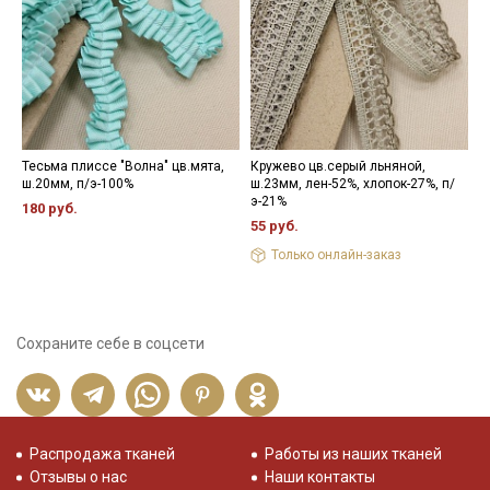
Тесьма плиссе "Волна" цв.мята,
Кружево цв.серый льняной,
Ш
ш.20мм, п/э-100%
ш.23мм, лен-52%, хлопок-27%, п/
х
э-21%
180 руб.
1
55 руб.
Только онлайн-заказ
Сохраните себе в соцсети
Распродажа тканей
Работы из наших тканей
Отзывы о нас
Наши контакты