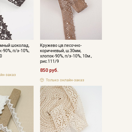
емный шоколад,
Кружево цв.песочно-
к-90%, п/э-10%,
коричневый, ш.30мм,
10
хлопок-90%, п/э-10%, 10м.,
рис.111/9
850 руб.
йн-заказ
Только онлайн-заказ