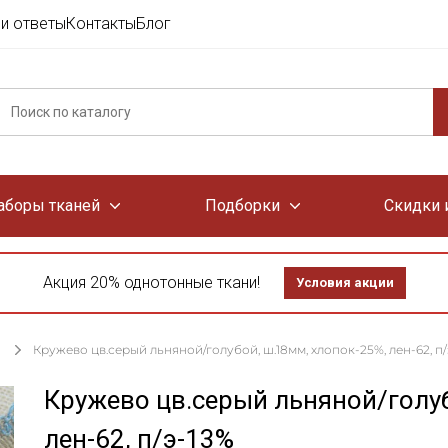
и ответы
Контакты
Блог
аборы тканей
Подборки
Скидки 
Акция 20% однотонные ткани!
Условия акции
Кружево цв.серый льняной/голубой, ш.18мм, хлопок-25%, лен-62, п/
Кружево цв.серый льняной/голуб
лен-62, п/э-13%