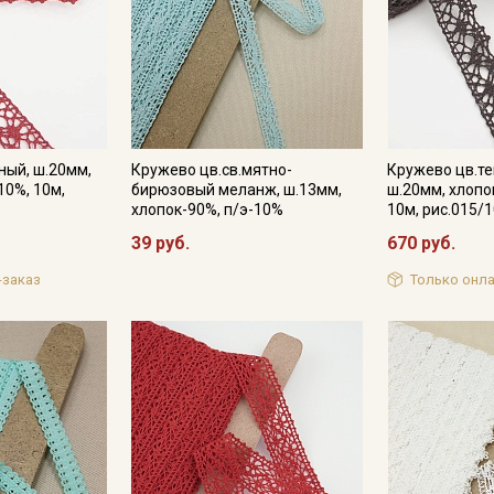
Подписаться
Ознакомлен(а) с
Политикой обработки персональных
ный, ш.20мм,
Кружево цв.св.мятно-
Кружево цв.т
данных
и даю
Согласие на обработку персональных
10%, 10м,
бирюзовый меланж, ш.13мм,
ш.20мм, хлопо
данных
хлопок-90%, п/э-10%
10м, рис.015/
Даю
Согласие на получение рекламных и
39 руб.
670 руб.
информационных рассылок
-заказ
Только онла