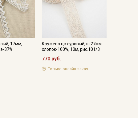
лый, 17мм,
Кружево цв.суровый, ш.27мм,
/э-37%
хлопок-100%, 10м, рис.101/3
770 руб.
Только онлайн-заказ