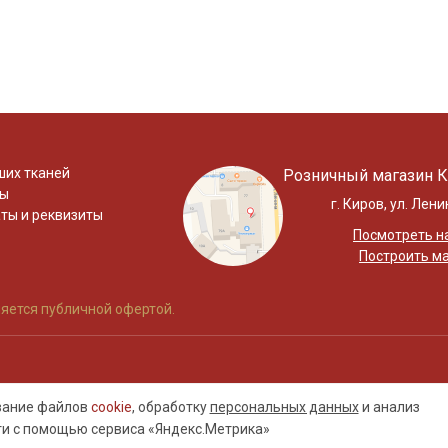
ших тканей
Розничный магазин К
ты
г. Киров, ул. Лени
ты и реквизиты
Посмотреть на
Построить м
яется публичной офертой.
ование файлов
cookie
, обработку
персональных данных
и анализ
ти с помощью сервиса «Яндекс.Метрика»