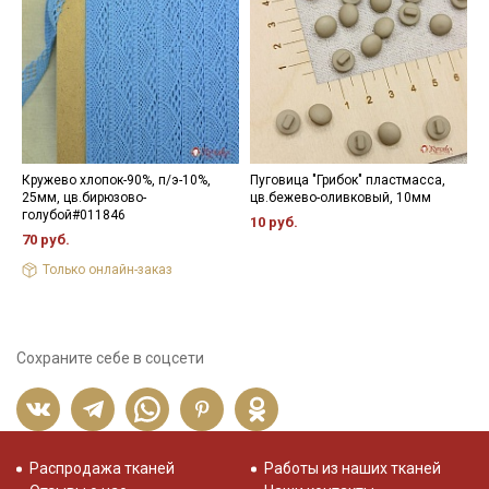
Кружево хлопок-90%, п/э-10%,
Пуговица "Грибок" пластмасса,
П
25мм, цв.бирюзово-
цв.бежево-оливковый, 10мм
ц
голубой#011846
4
10 руб.
70 руб.
8
Только онлайн-заказ
Сохраните себе в соцсети
Распродажа тканей
Работы из наших тканей