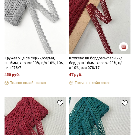
Кружево цв.св.серый/серый,
Кружево цв.бордово-красный/
ш.16мм, хлопок-90%, п/э-10%, 10м,
бордо, ш.16мм, хлопок-90%, п/
рис.078/7
э-10%, рис.078/17
450 руб.
47 руб.
Только онлайн-заказ
Только онлайн-заказ