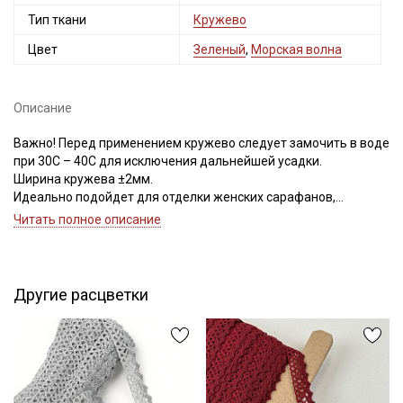
Тип ткани
Кружево
Цвет
Зеленый
,
Морская волна
Описание
Важно! Перед применением кружево следует замочить в воде
при 30С – 40С для исключения дальнейшей усадки.
Ширина кружева ±2мм.
Идеально подойдет для отделки женских сарафанов,
платьев, юбок, рукавов.
Читать полное описание
В интерьере можно использовать для украшения скатертей,
занавесок, подушек, пледов. Подойдет для оформления
творческих работ в различных техниках.
Другие расцветки
Цветопередача может отличаться от оригинального цвета в
зависимости от настроек вашего монитора.