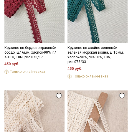
Секретная рассылка от Купава
Мы публикуем здесь дополнительные
промокоды и скидки до 30% на узкие
Кружево цв.бордово-красный/
Кружево цв.хвойно-зеленый/
категории тканей
бордо, ш.16мм, хлопок-90%, п/
зеленая морская волна, ш.16мм,
э-10%, 10м, рис.078/17
хлопок-90%, п/э-10%, 10м,
рис.078/33
450 руб.
Электронная почта
450 руб.
Только онлайн-заказ
Только онлайн-заказ
Подписаться
Ознакомлен(а) с
Политикой обработки персональных
данных
и даю
Согласие на обработку персональных
данных
Даю
Согласие на получение рекламных и