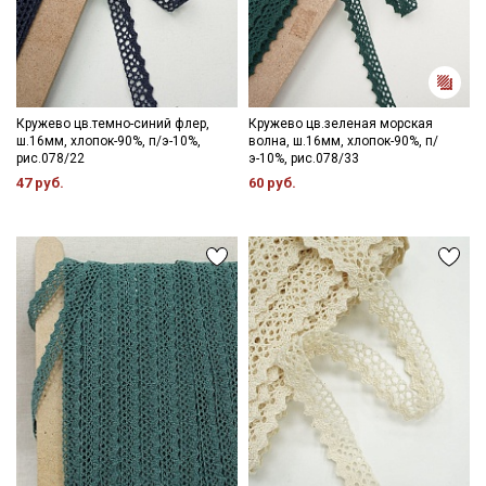
Кружево цв.темно-синий флер,
Кружево цв.зеленая морская
ш.16мм, хлопок-90%, п/э-10%,
волна, ш.16мм, хлопок-90%, п/
рис.078/22
э-10%, рис.078/33
47 руб.
60 руб.