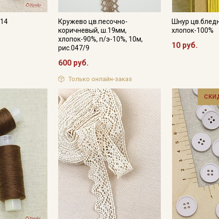
614
Кружево цв.песочно-
Шнур цв.блед
коричневый, ш.19мм,
хлопок-100%
хлопок-90%, п/э-10%, 10м,
10 руб.
рис.047/9
600 руб.
Только онлайн-заказ
СКИ