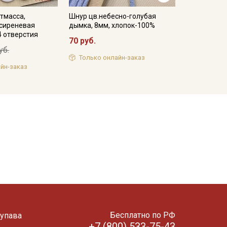
тмасса,
Шнур цв.небесно-голубая
-сиреневая
дымка, 8мм, хлопок-100%
4 отверстия
70 руб.
уб.
Только онлайн-заказ
йн-заказ
Бесплатно по РФ
упава
+7 (800) 533-75-43