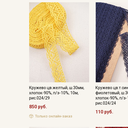
Кружево цв.желтый, ш.30мм,
Кружево цв.т.си
хлопок-90%, п/э-10%, 10м,
фиолетовый, ш.3
рис.024/29
хлопок-90%, п/э-
рис.024/24
850 руб.
110 руб.
Только онлайн-заказ