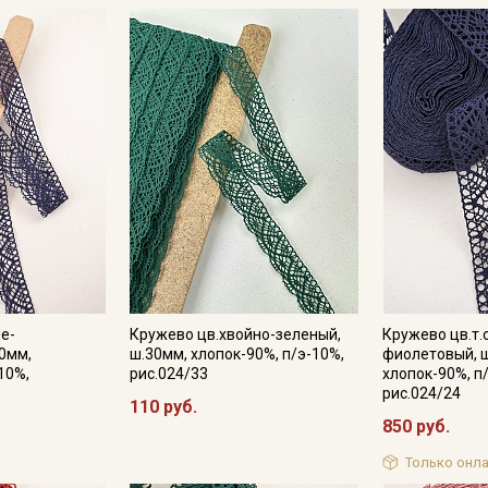
не-
Кружево цв.хвойно-зеленый,
Кружево цв.т.
0мм,
ш.30мм, хлопок-90%, п/э-10%,
фиолетовый, 
10%,
рис.024/33
хлопок-90%, п
рис.024/24
Секретная рассылка от
110 руб.
850 руб.
Купава
Только онла