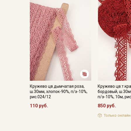
Кружево цв.дымчатая роза,
Кружево цв.т.кр
ш.30мм, хлопок-90%, п/э-10%,
бордовый, ш.30м
рис.024/12
п/э-10%, 10м, ри
110 руб.
850 руб.
Только онлайн