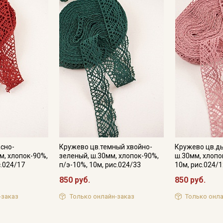
Мы публикуем здесь дополнительные
промокоды и скидки до 30% на узкие
категории тканей
Электронная почта
Подписаться
Ознакомлен(а) с
Политикой обработки персональных
данных
и даю
Согласие на обработку персональных
асно-
Кружево цв.темный хвойно-
Кружево цв.д
данных
м, хлопок-90%,
зеленый, ш.30мм, хлопок-90%,
ш.30мм, хлопо
с.024/17
п/э-10%, 10м, рис.024/33
10м, рис.024/
Даю
Согласие на получение рекламных и
информационных рассылок
850 руб.
850 руб.
-заказ
Только онлайн-заказ
Только онла