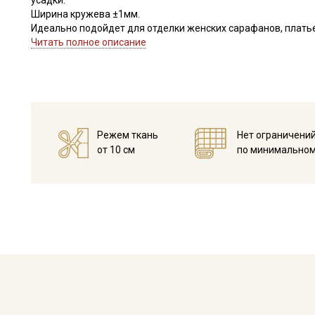
усадки.
Ширина кружева ±1мм.
Идеально подойдет для отделки женских сарафанов, платьев
В интерьере можно использовать для украшения скатертей, 
Читать полное описание
оформления творческих работ в различных техниках.
Цветопередача может отличаться от оригинального цвета в
Режем ткань
Нет ограничени
от 10 см
по минимальном