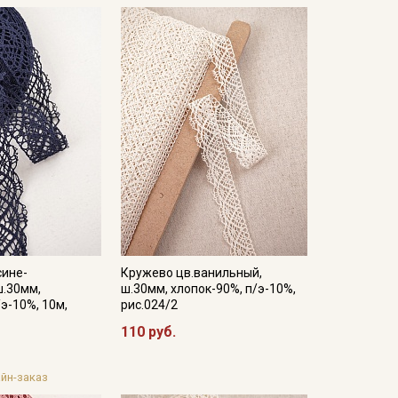
сине-
Кружево цв.ванильный,
ш.30мм,
ш.30мм, хлопок-90%, п/э-10%,
/э-10%, 10м,
рис.024/2
110 руб.
йн-заказ