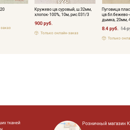
420
Кружево цв.суровый, ш.32мм,
Пуговица плас
хлопок-100%, 10м, рис.031/3
цв.бл.бежево
дымка, 20мм, 
900 руб.
-заказ
8.4 руб.
14 р
Только онлайн-заказ
Только онла
ших тканей
Розничный магазин К
ты