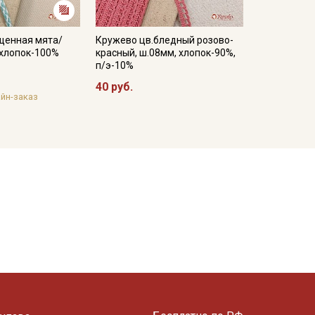
щенная мята/
Кружево цв.бледный розово-
, хлопок-100%
красный, ш.08мм, хлопок-90%,
п/э-10%
40 руб.
йн-заказ