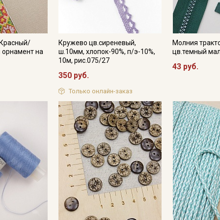
 Красный/
Кружево цв.сиреневый,
Молния тракт
 орнамент на
ш.10мм, хлопок-90%, п/э-10%,
цв.темный мал
10м, рис.075/27
43 руб.
350 руб.
Только онлайн-заказ