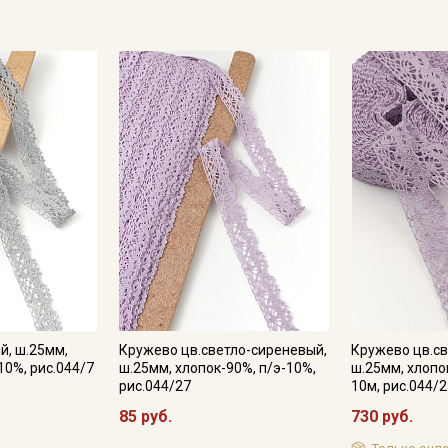
й, ш.25мм,
Кружево цв.светло-сиреневый,
Кружево цв.св
10%, рис.044/7
ш.25мм, хлопок-90%, п/э-10%,
ш.25мм, хлопо
Секретная рассылка от
рис.044/27
10м, рис.044/
85 руб.
730 руб.
Купава