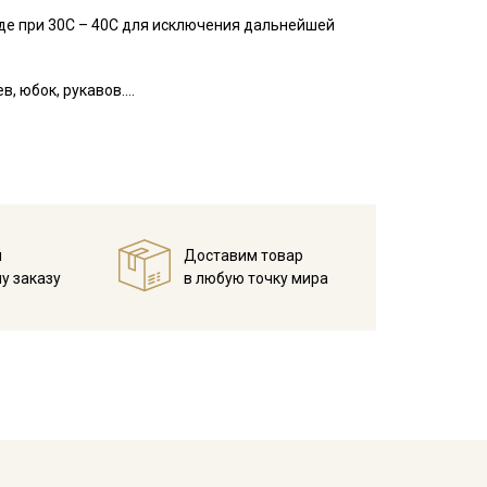
де при 30С – 40С для исключения дальнейшей
, юбок, рукавов.
занавесок, подушек, пледов. Подойдет для
 зависимости от настроек вашего монитора.
й
Доставим товар
у заказу
в любую точку мира