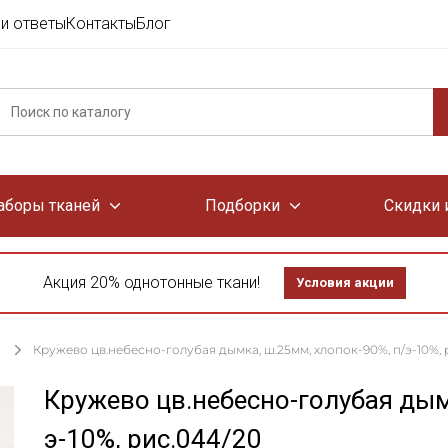
и ответы
Контакты
Блог
аборы тканей
Подборки
Скидки 
Акция 20% однотонные ткани!
Условия акции
Кружево цв.небесно-голубая дымка, ш.25мм, хлопок-90%, п/э-10%, 
Кружево цв.небесно-голубая дым
э-10%, рис.044/20