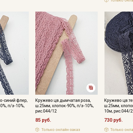
Только онла
Мы публикуем здесь дополнительные
промокоды и скидки до 30% на узкие
категории тканей
Электронная почта
Подписаться
Ознакомлен(а) с
Политикой обработки персональных
данных
и даю
Согласие на обработку персональных
данных
о-синий флер,
Кружево цв.дымчатая роза,
Кружево цв.те
Даю
Согласие на получение рекламных и
0%, п/э-10%,
ш.25мм, хлопок-90%, п/э-10%,
ш.25мм, хлопо
информационных рассылок
рис.044/12
10м, рис.044/
85 руб.
730 руб.
Только онлайн-заказ
Только онла