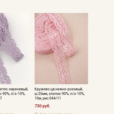
етло-сиреневый,
Кружево цв.нежно-розовый,
к-90%, п/э-10%,
ш.25мм, хлопок-90%, п/э-10%,
27
10м, рис.044/11
730 руб.