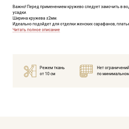
Важно! Перед применением кружево следует замочить в во
усадки.
Ширина кружева ±2мм.
Идеально подойдет для отделки женских сарафанов, платьев
В интерьере можно использовать для украшения скатертей, 
Читать полное описание
оформления творческих работ в различных техниках,
Цветопередача может отличаться от оригинального цвета в
Режем ткань
Нет ограничени
от 10 см
по минимальном