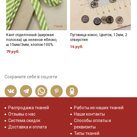
Кант отделочный (широкая
Пуговица кокос, Цветок, 12мм, 2
Л
полоска) цв.зеленое яблоко,
отверстия
ш
ш.15мм/3мм, хлопок-100%
16 руб.
2
79 руб.
Сохраните себе в соцсети
Распродажа тканей
Работы из наших тканей
Отзывы о нас
Наши контакты
Система скидок
Способы оплаты и
Доставка и оплата
реквизиты
Типы тканей