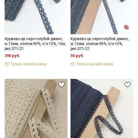
Секретная рассылка от Купава
Мы публикуем здесь дополнительные
промокоды и скидки до 30% на узкие
Кружево цв.серо-голубой джинс,
Кружево цв.серо-голубой джинс,
категории тканей
ш.12мм, хлопок-90%, п/э-10%, 10м,
ш.12мм, хлопок-90%, п/э-10%,
рис.071/21
рис.071/21
390 руб.
50 руб.
Электронная почта
Только онлайн-заказ
Только онлайн-заказ
Подписаться
Ознакомлен(а) с
Политикой обработки персональных
данных
и даю
Согласие на обработку персональных
данных
Даю
Согласие на получение рекламных и
информационных рассылок