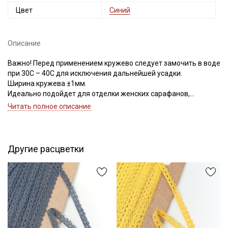
Цвет
Синий
Описание
Важно! Перед применением кружево следует замочить в воде
при 30С – 40С для исключения дальнейшей усадки.
Ширина кружева ±1мм.
Идеально подойдет для отделки женских сарафанов,
платьев, юбок, рукавов.
Читать полное описание
В интерьере можно использовать для украшения скатертей,
занавесок, подушек, пледов. Подойдет для оформления
творческих работ в различных техниках.
Другие расцветки
Цветопередача может отличаться от оригинального цвета в
зависимости от настроек вашего монитора.