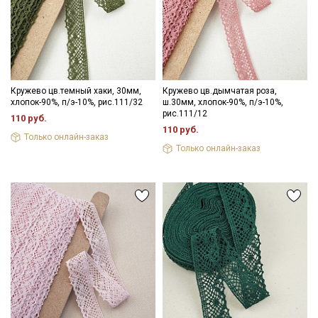
Секретная рассылка от Купава
Мы публикуем здесь дополнительные
Кружево цв.темный хаки, 30мм,
Кружево цв.дымчатая роза,
хлопок-90%, п/э-10%, рис.111/32
ш.30мм, хлопок-90%, п/э-10%,
промокоды и скидки до 30% на узкие
рис.111/12
110 руб.
категории тканей
110 руб.
Только онлайн-заказ
Только онлайн-заказ
Электронная почта
Подписаться
Ознакомлен(а) с
Политикой обработки персональных
данных
и даю
Согласие на обработку персональных
данных
Даю
Согласие на получение рекламных и