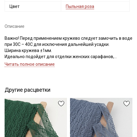
Цвет
Пыльная роза
Описание
Важно! Перед применением кружево следует замочить в воде
при 30С – 40С для исключения дальнейшей усадки.
Ширина кружева ±1мм.
Идеально подойдет для отделки женских сарафанов,
платьев, юбок, рукавов.
Читать полное описание
В интерьере можно использовать для украшения скатертей,
занавесок, подушек, пледов. Подойдет для оформления
творческих работ в различных техниках,
Другие расцветки
Цветопередача может отличаться от оригинального цвета в
зависимости от настроек вашего монитора.