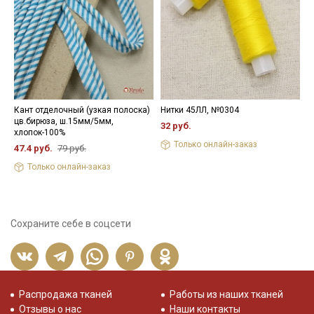
Кант отделочный (узкая полоска)
Нитки 45ЛЛ, №0304
К
цв.бирюза, ш.15мм/5мм,
х
32 руб.
хлопок-100%
р
Только онлайн-заказ
47.4 руб.
79 руб.
8
Только онлайн-заказ
Сохраните себе в соцсети
Распродажа тканей
Работы из наших тканей
Отзывы о нас
Наши контакты