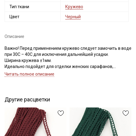
Тип ткани
Кружево
Цвет
Черный
Описание
Важно! Перед применением кружево следует замочить в воде
при 30С – 40С для исключения дальнейшей усадки.
Ширина кружева ±1мм.
Идеально подойдет для отделки женских сарафанов,
платьев, юбок, рукавов.
Читать полное описание
В интерьере можно использовать для украшения скатертей,
занавесок, подушек, пледов. Подойдет для оформления
творческих работ в различных техниках.
Цветопередача может отличаться от оригинального цвета в
Другие расцветки
зависимости от настроек вашего монитора.