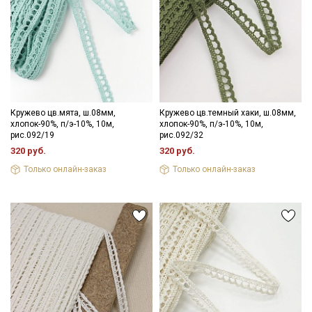
Секретная рассылка от Купава
Мы публикуем здесь дополнительные
промокоды и скидки до 30% на узкие
Кружево цв.мята, ш.08мм,
Кружево цв.темный хаки, ш.08мм,
хлопок-90%, п/э-10%, 10м,
хлопок-90%, п/э-10%, 10м,
категории тканей
рис.092/19
рис.092/32
320 руб.
320 руб.
Электронная почта
Только онлайн-заказ
Только онлайн-заказ
Подписаться
Ознакомлен(а) с
Политикой обработки персональных
данных
и даю
Согласие на обработку персональных
данных