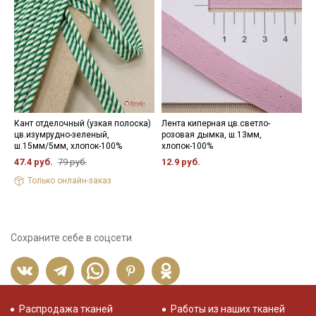
Кант отделочный (узкая полоска)
Лента киперная цв.светло-
Н
цв.изумрудно-зеленый,
розовая дымка, ш.13мм,
3
ш.15мм/5мм, хлопок-100%
хлопок-100%
47.4 руб.
79 руб.
12.9 руб.
Только онлайн-заказ
Сохраните себе в соцсети
Распродажа тканей
Работы из наших тканей