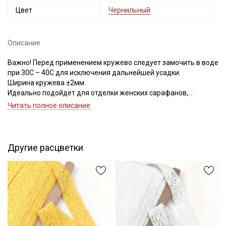
Цвет
Чернильный
Описание
Важно! Перед применением кружево следует замочить в воде
при 30С – 40С для исключения дальнейшей усадки.
Ширина кружева ±2мм.
Идеально подойдет для отделки женских сарафанов,
платьев, юбок, рукавов.
Читать полное описание
В интерьере можно использовать для украшения скатертей,
занавесок, подушек, пледов. Подойдет для оформления
творческих работ в различных техниках,
Секретная рассылка от Купава
Другие расцветки
Цветопередача может отличаться от оригинального цвета в
Мы публикуем здесь дополнительные
зависимости от настроек вашего монитора.
промокоды и скидки до 30% на узкие
категории тканей
Электронная почта