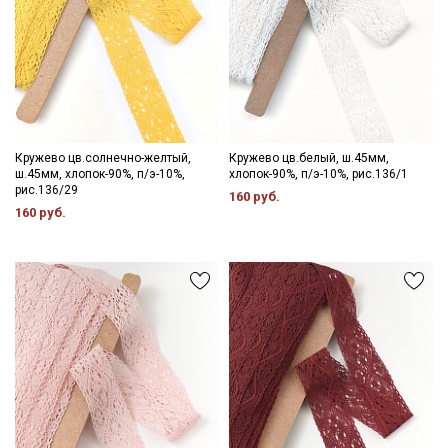
Подписаться
Ознакомлен(а) с
Политикой обработки персональных
данных
и даю
Согласие на обработку персональных
данных
Кружево цв.солнечно-желтый,
Кружево цв.белый, ш.45мм,
ш.45мм, хлопок-90%, п/э-10%,
хлопок-90%, п/э-10%, рис.136/1
Даю
Согласие на получение рекламных и
рис.136/29
160 руб.
информационных рассылок
160 руб.