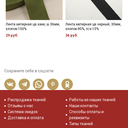
Лента киперная цв.хаки, ш.36мм,
Лента киперная цв.черный, 30мм,
К
хлопок-100%
хлопок-90%, п/э-10%
ш
29 руб.
36 руб.
3
Сохраните себе в соцсети
Распродажа тканей
Работы из наших тканей
Отзывы о нас
Наши контакты
Система скидок
Способы оплаты и
Доставка и оплата
реквизиты
Типы тканей