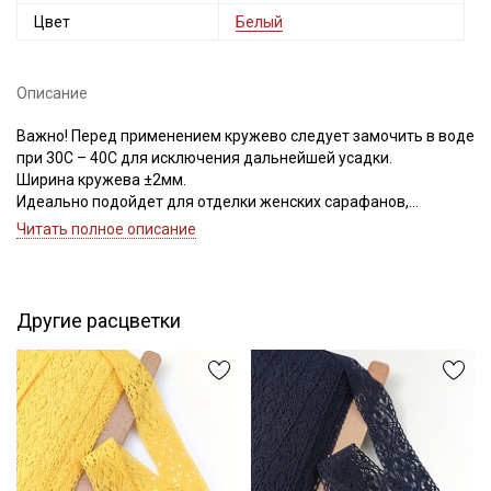
Цвет
Белый
Описание
Важно! Перед применением кружево следует замочить в воде
при 30С – 40С для исключения дальнейшей усадки.
Ширина кружева ±2мм.
Идеально подойдет для отделки женских сарафанов,
платьев, юбок, рукавов.
Читать полное описание
В интерьере можно использовать для украшения скатертей,
занавесок, подушек, пледов. Подойдет для оформления
творческих работ в различных техниках.
Секретная рассылка от Купава
Другие расцветки
Цветопередача может отличаться от оригинального цвета в
Мы публикуем здесь дополнительные
зависимости от настроек вашего монитора.
промокоды и скидки до 30% на узкие
категории тканей
Электронная почта