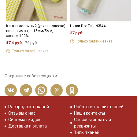
Кант отделочный (узкая полоска)
Нитки Dor Tak, №544
К
цв.св.лимон, ш.15мм/5мм,
ш
37 руб.
хлопок-100%
р
Только онлайн-заказ
47.4 руб.
79 руб.
8
Только онлайн-заказ
Сохраните себе в соцсети
Распродажа тканей
Работы из наших тканей
Отзывы о нас
Наши контакты
Система скидок
Способы оплаты и
Доставка и оплата
реквизиты
Типы тканей