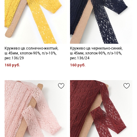
Подписаться
Ознакомлен(а) с
Политикой обработки персональных
данных
и даю
Согласие на обработку персональных
данных
Кружево цв.солнечно-желтый,
Кружево цв.чернильно-синий,
ш.45мм, хлопок-90%, п/э-10%,
ш.45мм, хлопок-90%, п/э-10%,
Даю
Согласие на получение рекламных и
рис.136/29
рис.136/24
информационных рассылок
160 руб.
160 руб.