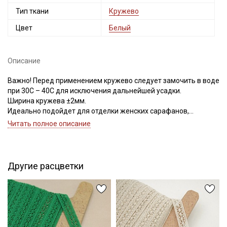
Тип ткани
Кружево
Цвет
Белый
Описание
Важно! Перед применением кружево следует замочить в воде
при 30С – 40С для исключения дальнейшей усадки.
Ширина кружева ±2мм.
Идеально подойдет для отделки женских сарафанов,
платьев, юбок, рукавов.
Читать полное описание
В интерьере можно использовать для украшения скатертей,
занавесок, подушек, пледов. Подойдет для оформления
творческих работ в различных техниках.
Другие расцветки
Цветопередача может отличаться от оригинального цвета в
зависимости от настроек вашего монитора.