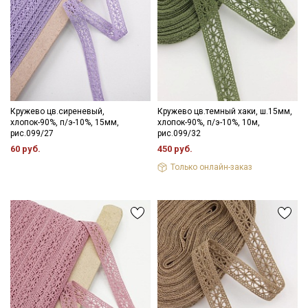
Секретная рассылка от Купава
Мы публикуем здесь дополнительные
промокоды и скидки до 30% на узкие
Кружево цв.сиреневый,
Кружево цв.темный хаки, ш.15мм,
хлопок-90%, п/э-10%, 15мм,
хлопок-90%, п/э-10%, 10м,
категории тканей
рис.099/27
рис.099/32
60 руб.
450 руб.
Электронная почта
Только онлайн-заказ
Подписаться
Ознакомлен(а) с
Политикой обработки персональных
данных
и даю
Согласие на обработку персональных
данных