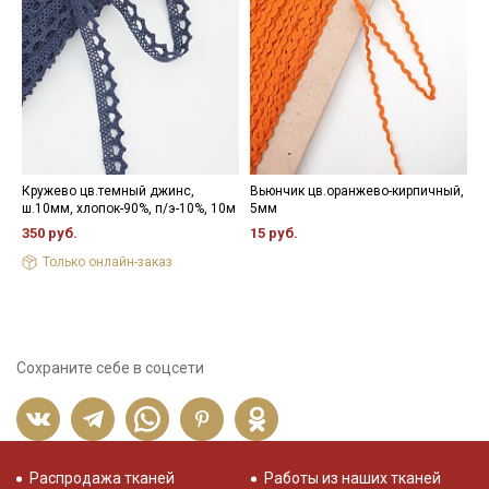
Кружево цв.темный джинс,
Вьюнчик цв.оранжево-кирпичный,
Ж
ш.10мм, хлопок-90%, п/э-10%, 10м
5мм
г
350 руб.
15 руб.
4
Только онлайн-заказ
Сохраните себе в соцсети
Распродажа тканей
Работы из наших тканей