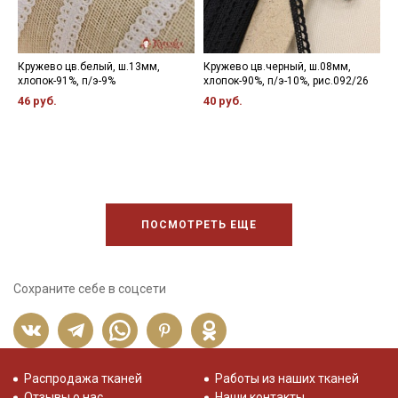
Кружево цв.белый, ш.13мм,
Кружево цв.черный, ш.08мм,
К
хлопок-91%, п/э-9%
хлопок-90%, п/э-10%, рис.092/26
м
х
46 руб.
40 руб.
7
ПОСМОТРЕТЬ ЕЩЕ
Сохраните себе в соцсети
Распродажа тканей
Работы из наших тканей
Отзывы о нас
Наши контакты