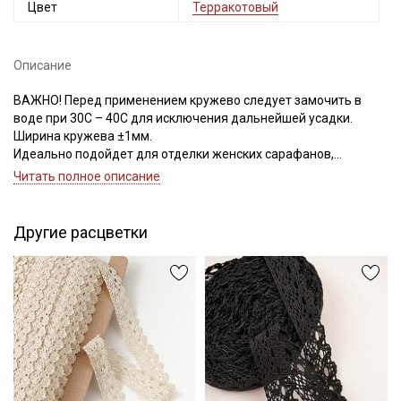
Цвет
Терракотовый
Описание
ВАЖНО! Перед применением кружево следует замочить в
воде при 30С – 40С для исключения дальнейшей усадки.
Ширина кружева ±1мм.
Идеально подойдет для отделки женских сарафанов,
платьев, юбок, рукавов.
Читать полное описание
В интерьере можно использовать для украшения скатертей,
занавесок, подушек, пледов. Подойдет для оформления
творческих работ в различных техниках,
Другие расцветки
Цветопередача может отличаться от оригинального цвета в
зависимости от настроек вашего монитора.