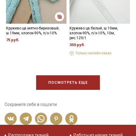
Кружево цв.мятно-бирюзовый,
Кружево цв.белый, ш.10мм,
К
ш.19мм, хлопок-90%, п/э-10%
хлопок-90%, п/э-10%, 10м,
х
рис.129/1
75 руб.
8
350 руб.
Только онлайн-заказ
ПОСМОТРЕТЬ ЕЩЕ
Сохраните себе в соцсети
Распродажа тканей
Работы из наших тканей