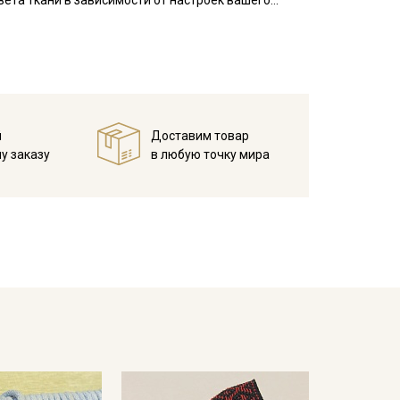
ета ткани в зависимости от настроек вашего
й
Доставим товар
у заказу
в любую точку мира