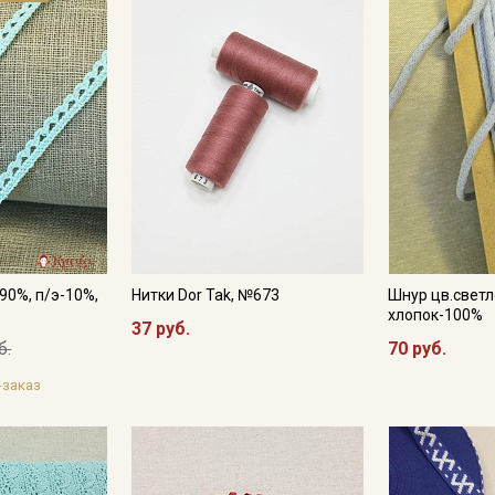
Подписаться
Ознакомлен(а) с
Политикой обработки персональных
данных
и даю
Согласие на обработку персональных
данных
Даю
Согласие на получение рекламных и
информационных рассылок
90%, п/э-10%,
Нитки Dor Tak, №673
Шнур цв.светл
хлопок-100%
37 руб.
б.
70 руб.
-заказ