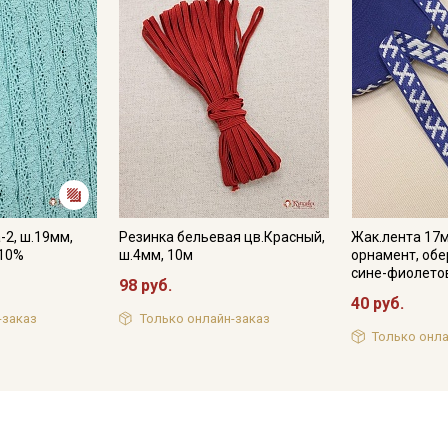
-2, ш.19мм,
Резинка бельевая цв.Красный,
Жак.лента 17
-10%
ш.4мм, 10м
орнамент, обе
сине-фиолето
98 руб.
40 руб.
-заказ
Только онлайн-заказ
Только онла