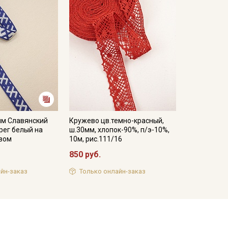
мм Славянский
Кружево цв.темно-красный,
рег белый на
ш.30мм, хлопок-90%, п/э-10%,
вом
10м, рис.111/16
850 руб.
йн-заказ
Только онлайн-заказ