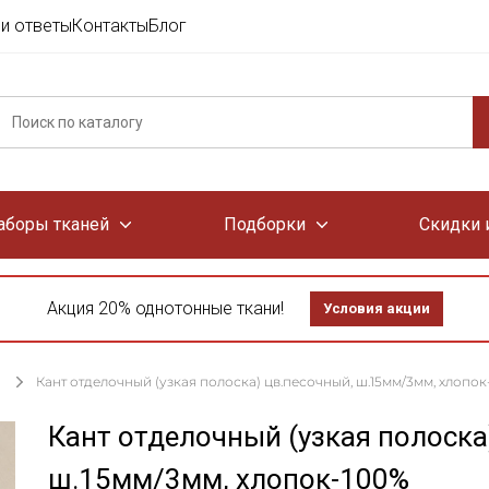
и ответы
Контакты
Блог
аборы тканей
Подборки
Скидки 
Акция 20% однотонные ткани!
Условия акции
Кант отделочный (узкая полоска) цв.песочный, ш.15мм/3мм, хлопо
Кант отделочный (узкая полоска
ш.15мм/3мм, хлопок-100%