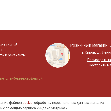
ших тканей
Розничный магазин К
ты
г. Киров, ул. Лени
ты и реквизиты
Посмотреть на
Построить м
яется публичной офертой.
ование файлов
cookie
, обработку
персональных данных
и анализ
ти с помощью сервиса «Яндекс.Метрика»