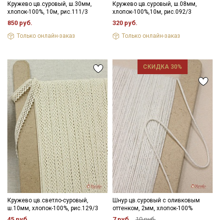
Кружево цв.суровый, ш.30мм,
Кружево цв.суровый, ш.08мм,
хлопок-100%, 10м, рис.111/3
хлопок-100%,10м, рис.092/3
850 руб.
320 руб.
Только онлайн-заказ
Только онлайн-заказ
СКИДКА 30%
Секретная рассылка от Купава
Мы публикуем здесь дополнительные
промокоды и скидки до 30% на узкие
категории тканей
Кружево цв.светло-суровый,
Шнур цв.суровый с оливковым
ш.10мм, хлопок-100%, рис.129/3
оттенком, 2мм, хлопок-100%
Электронная почта
45 руб.
7 руб.
10 руб.