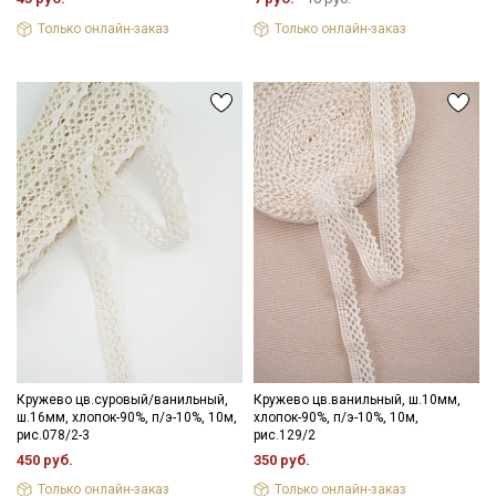
Только онлайн-заказ
Только онлайн-заказ
Подписаться
Ознакомлен(а) с
Политикой обработки персональных
данных
и даю
Согласие на обработку персональных
данных
Даю
Согласие на получение рекламных и
информационных рассылок
Кружево цв.суровый/ванильный,
Кружево цв.ванильный, ш.10мм,
ш.16мм, хлопок-90%, п/э-10%, 10м,
хлопок-90%, п/э-10%, 10м,
рис.078/2-3
рис.129/2
450 руб.
350 руб.
Только онлайн-заказ
Только онлайн-заказ