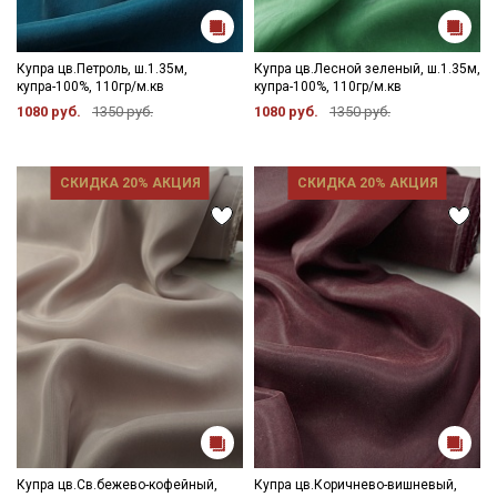
Электронная почта
Купра цв.Петроль, ш.1.35м,
Купра цв.Лесной зеленый, ш.1.35м,
купра-100%, 110гр/м.кв
купра-100%, 110гр/м.кв
1080 руб.
1350 руб.
1080 руб.
1350 руб.
Подписаться
СКИДКА 20% АКЦИЯ
СКИДКА 20% АКЦИЯ
Ознакомлен(а) с
Политикой обработки персональных
данных
и даю
Согласие на обработку персональных
данных
Даю
Согласие на получение рекламных и
информационных рассылок
Купра цв.Св.бежево-кофейный,
Купра цв.Коричнево-вишневый,