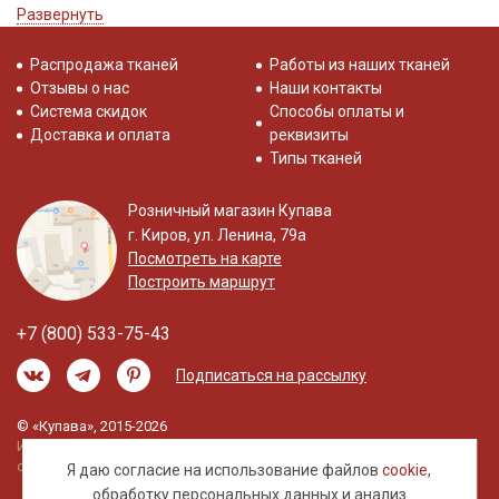
отправим ее вам, чтобы вы могли скорее приступить к созданию
Развернуть
своего шедевра.
Распродажа тканей
Работы из наших тканей
Отзывы о нас
Наши контакты
Система скидок
Способы оплаты и
Доставка и оплата
реквизиты
Типы тканей
Розничный магазин Купава
г. Киров, ул. Ленина, 79а
Посмотреть на карте
Построить маршрут
+7 (800) 533-75-43
Подписаться на рассылку
© «Купава», 2015-2026
Информация на сайте не является публичной
офертой.
Я даю согласие на использование файлов
cookie
,
обработку
персональных данных
и анализ